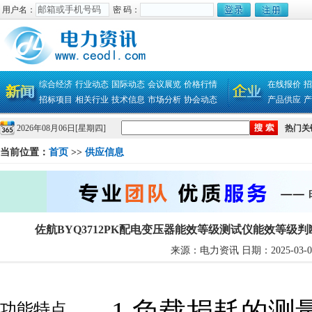
用户名：
密 码：
综合经济
行业动态
国际动态
会议展览
价格行情
在线报价
招
招标项目
相关行业
技术信息
市场分析
协会动态
产品供应
产
2026年08月06日[星期四]
热门关
当前位置：
首页
>>
供应信息
佐航BYQ3712PK配电变压器能效等级测试仪能效等级
来源：电力资讯 日期：2025-03-0
1.负载损耗的
功能特点