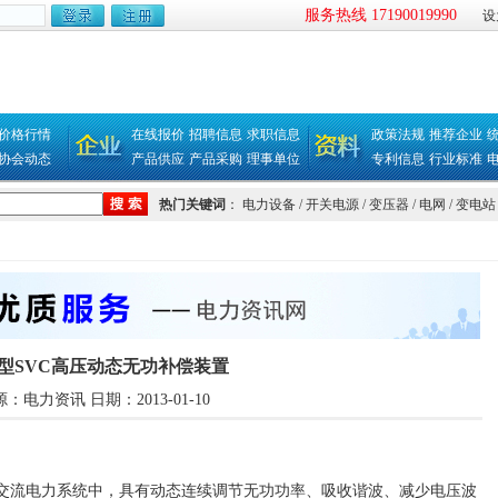
服务热线 17190019990
设
价格行情
在线报价
招聘信息
求职信息
政策法规
推荐企业
协会动态
产品供应
产品采购
理事单位
专利信息
行业标准
热门关键词
：
电力设备
/
开关电源
/
变压器
/
电网
/
变电站
R型SVC高压动态无功补偿装置
：电力资讯 日期：2013-01-10
KV的交流电力系统中，具有动态连续调节无功功率、吸收谐波、减少电压波