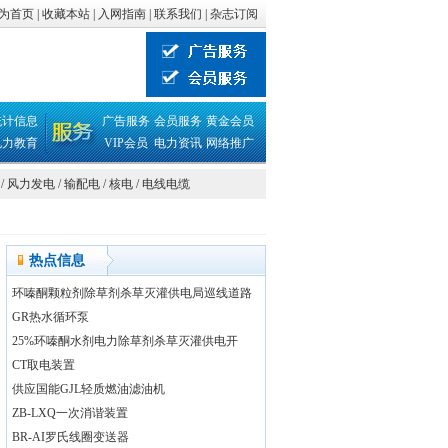
为首页
|
收藏本站
|
入网指南
|
联系我们
|
杂志订阅
统计信息
广告服务
会员服务
黄金会员
电力教育
VIP会员
电力资讯
网络推广
/
风力发电
/
输配电
/
核电
/
电线电缆
热点信息
环嗪酮颗粒剂除草剂杀草灭灌供电局巡线道路
GR热水循环泵
25%环嗪酮水剂电力除草剂杀草灭灌供电开
CT取电装置
供应国能GJL轻质燃油滤油机
ZB-LXQ一次消谐装置
BR-AI罗氏线圈变送器