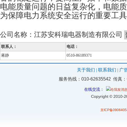
电能质量问题的日益复杂化，电能质
为保障电力系统安全运行的重要工具
公司名称：
江苏安科瑞电器制造有限公司
联系人：
电话：
蒋静
0510-86189371
关于我们
|
联系我们
|
广
服务热线：010-62635542 传真：
在线交流：
Copyright
©
2010-20
京ICP备0906405