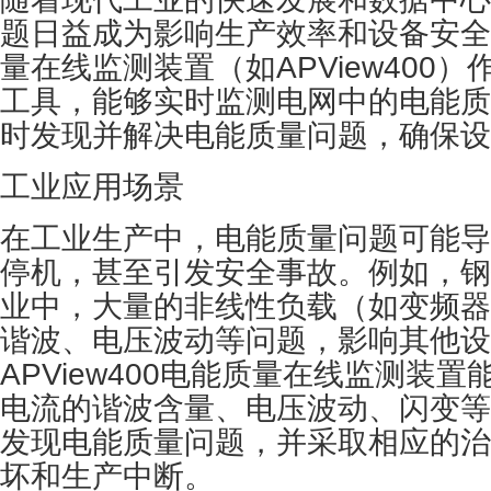
题日益成为影响生产效率和设备安全
量在线监测装置（如APView400
工具，能够实时监测电网中的电能质
时发现并解决电能质量问题，确保设
工业应用场景
在工业生产中，电能质量问题可能导
停机，甚至引发安全事故。例如，钢
业中，大量的非线性负载（如变频器
谐波、电压波动等问题，影响其他设
APView400电能质量在线监测装
电流的谐波含量、电压波动、闪变等
发现电能质量问题，并采取相应的治
坏和生产中断。