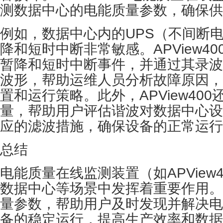
测数据中心的电能质量参数，确保供
例如，数据中心内的UPS（不间断
降和短时中断非常敏感。APView4
暂降和短时中断事件，并通过其录波
波形，帮助运维人员分析故障原因，
置和运行策略。此外，APView40
量，帮助用户评估谐波对数据中心设
应的滤波措施，确保设备的正常运行
总结
电能质量在线监测装置（如APView
数据中心等场景中发挥着重要作用。
量参数，帮助用户及时发现并解决电
备的稳定运行，提高生产效率和数据